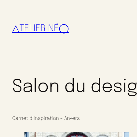
△TELIER NÉ◯
Salon du desig
Carnet d’inspiration – Anvers