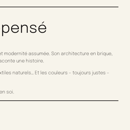
repensé
e et modernité assumée. Son architecture en brique,
conte une histoire.
tiles naturels… Et les couleurs – toujours justes –
.
en soi.