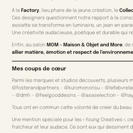
À la
Factory
, lieu phare de la jeune création, le
Colle
Ces designers questionnent notre rapport à la co
assiette se transforme en luminaire, un jean en para
Une créativité audacieuse, poétique et durable qui r
Enfin, au salon
MOM – Maison & Objet and More
, de
allier matière, émotion et respect de l’environnem
Mes coups de cœur
Parmi les marques et studios découverts, plusieurs 
@fosterandpartners – @kuromonorisu – @lefebvrel
– @dmh – @feelgooddesins – @asaselection – @ha
Tous ont en commun cette volonté de créer du beau sa
Une mention spéciale pour les « Young Creatives », 
fraîcheur et leur audace. Ce sont eux qui dessinent 