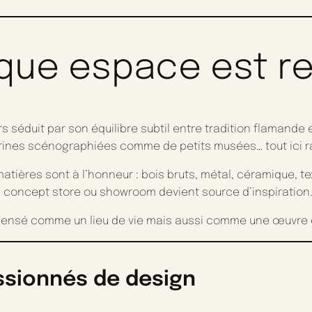
aque espace est 
rs séduit par son équilibre subtil entre tradition flamand
rines scénographiées comme de petits musées… tout ici ra
tières sont à l’honneur : bois bruts, métal, céramique, tex
fé, concept store ou showroom devient source d’inspiration
pensé comme un lieu de vie mais aussi comme une œuvre 
ssionnés de design