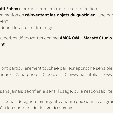
ctif Echos
a particulièrement marqué cette édition.
nsommation en
réinventant les objets du quotidien
: une ba
vent.
edéfinit les codes du design.
 superbes découvertes comme
AMCA OVAL
,
Maraté Studio
ent
.
m’ont particulièrement touchée par leur approche sensible
annaux – @morphora – @coozus – @mvwood_atelier – @wo
y
ns jamais sacrifier le sens, l’usage, ou la responsabilit
ces jeunes designers émergents encore peu connus du gran
déjà les contours du design de demain.