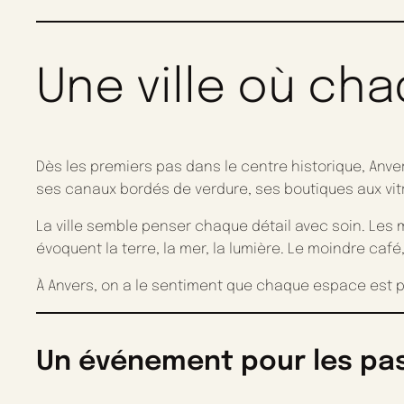
Une ville où ch
Dès les premiers pas dans le centre historique, Anve
ses canaux bordés de verdure, ses boutiques aux vit
La ville semble penser chaque détail avec soin. Les ma
évoquent la terre, la mer, la lumière. Le moindre ca
À Anvers, on a le sentiment que chaque espace est 
Un événement pour les pa