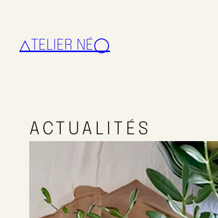
△TELIER NÉ◯
ACTUALITÉS