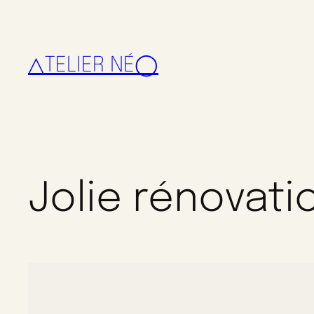
△TELIER NÉ◯
Jolie rénovati