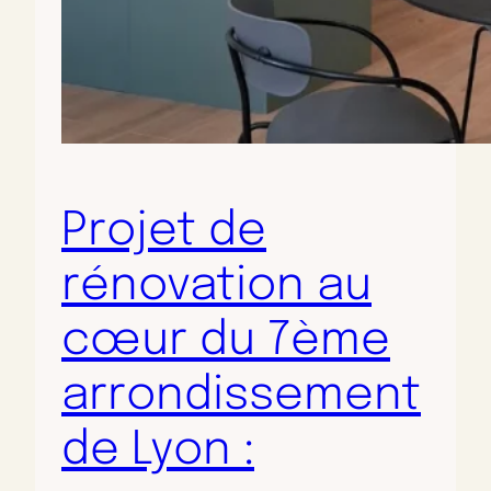
Projet de
rénovation au
cœur du 7ème
arrondissement
de Lyon :