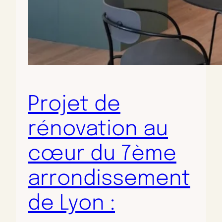
Projet de
rénovation au
cœur du 7ème
arrondissement
de Lyon :