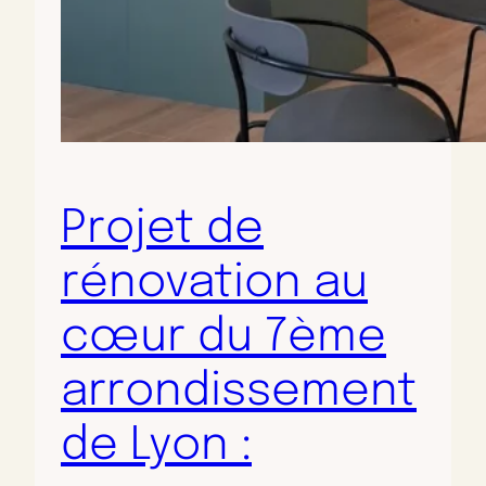
Projet de
rénovation au
cœur du 7ème
arrondissement
de Lyon :